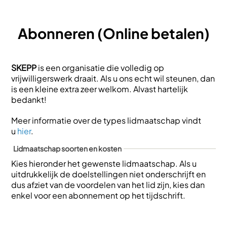
Overslaan
en
Abonneren (Online betalen)
naar
de
inhoud
gaan
SKEPP
is een organisatie die volledig op
vrijwilligerswerk draait. Als u ons echt wil steunen, dan
is een kleine extra zeer welkom. Alvast hartelijk
bedankt!
Meer informatie over de types lidmaatschap vindt
u
hier
.
Lidmaatschap soorten en kosten
Kies hieronder het gewenste lidmaatschap. Als u
uitdrukkelijk de doelstellingen niet onderschrijft en
dus afziet van de voordelen van het lid zijn, kies dan
enkel voor een abonnement op het tijdschrift.